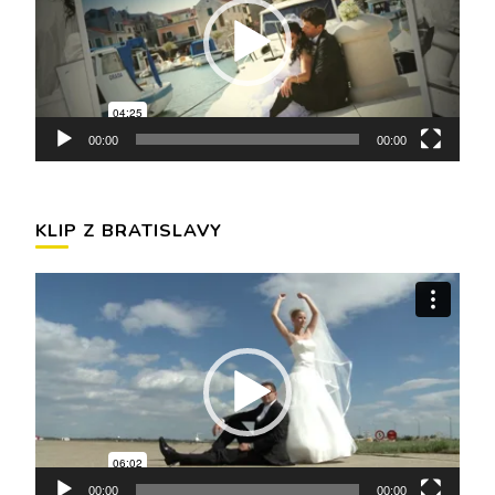
00:00
00:00
KLIP Z BRATISLAVY
Video
prehrávač
00:00
00:00