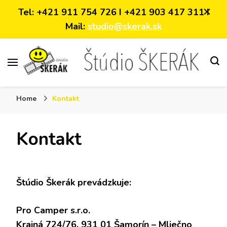
Tel: +421 911 754 726 I +421 903 417 311 I
Mail:
studio@skerak.sk
video-foto služby
Home
Kontakt
Kontakt
Štúdio Škerák prevádzkuje:
Pro Camper s.r.o.
Krajná 724/76, 931 01 Šamorín – Mliečno