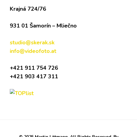
Krajná 724/76
931 01 Šamorín – Mliečno
studio@skerak.sk
info@videofoto.at
+421 911 754 726
+421 903 417 311
© 2025 Martin Littmann. All Rights Reserved. By