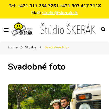
Tel: +421 911 754 726 I +421 903 417 311 I
Mail:
studio@skerak.sk
video-foto služby
Home
Služby
Svadobné foto
Svadobné foto