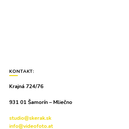
KONTAKT:
Krajná 724/76
931 01 Šamorín – Mliečno
studio@skerak.sk
info@videofoto.at