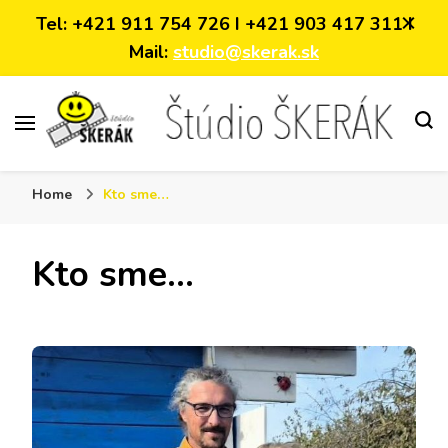
Tel: +421 911 754 726 I +421 903 417 311 I
Mail:
studio@skerak.sk
video-foto služby
Home
Kto sme…
Kto sme…