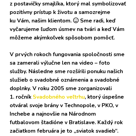
z postavičky smajlíka, ktorý mal symbolizovať
pozitívny prístup k životu a samozrejme
ku Vám, našim klientom.
Sme radi, keď
vyčarujeme ľuďom úsmev na tvári a keď Vám
môžeme akýmkoľvek spôsobom pomôcť.
V prvých rokoch fungovania spoločnosti sme
sa zamerali výlučne len na video – foto
služby. Následne sme rozšírili ponuku našich
služieb o svadobné oznámenia a svadobné
doplnky. V roku 2005 sme zorganizovali
1. ročník
Svadobného veľtrhu
, ktorý úspešne
otváral svoje brány v Technopole, v PKO, v
Inchebe a najnovšie na Národnom
futbalovom štadióne v Bratislave. Každý rok
začiatkom februára je to „sviatok svadieb“.