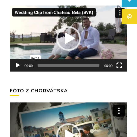
Video
prehrávač
00:00
00:00
FOTO Z CHORVÁTSKA
Video
prehrávač