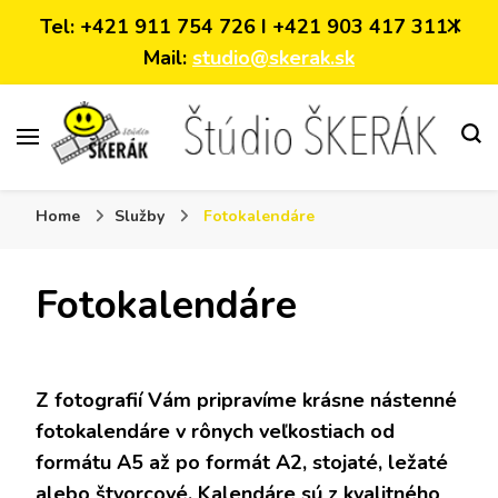
Tel: +421 911 754 726 I +421 903 417 311 I
Mail:
studio@skerak.sk
video-foto služby
Home
Služby
Fotokalendáre
Fotokalendáre
Z fotografií Vám pripravíme krásne nástenné
fotokalendáre v rônych veľkostiach od
formátu A5 až po formát A2, stojaté, ležaté
alebo štvorcové. Kalendáre sú z kvalitného